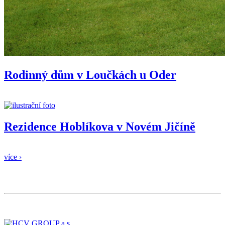
Rodinný dům v Loučkách u Oder
Rezidence Hoblíkova v Novém Jičíně
více ›