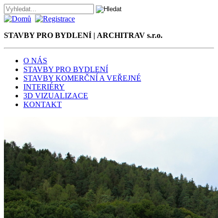
STAVBY PRO BYDLENÍ | ARCHITRAV s.r.o.
O NÁS
STAVBY PRO BYDLENÍ
STAVBY KOMERČNÍ A VEŘEJNÉ
INTERIÉRY
3D VIZUALIZACE
KONTAKT