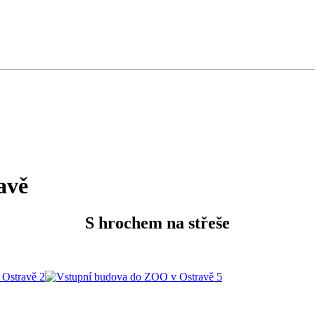
avě
S hrochem na střeše