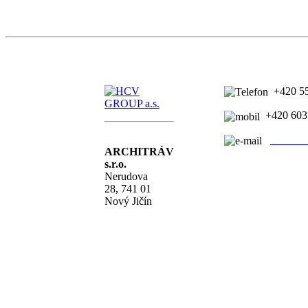
+420 55
+420 603
architra
ARCHITRÁV
s.r.o.
Nerudova
28, 741 01
Nový Jičín