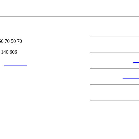
6 70 50 70
 140 606
S
v@architrav.cz
STAVB